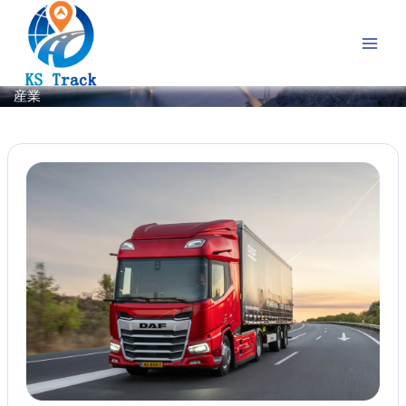
内
容
を
ス
キ
産業
ッ
プ