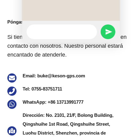
Póngase en contacto con
WhatsApp
SEND
Message
Si tiene alguna pregunta, no dude en ponerse en
contacto con nosotros. Nuestro personal estará
WHATSAPP
encantado de atenderle.
MESSAGE
Email: buke@keson-gps.com
Tel: 0755-83751711
WhatsApp: +86 13713991777
Dirección: No. 2101, 21/F, Bolong Building,
Qingshuihe 1st Road, Qingshuihe Street,
Luohu District, Shenzhen, provincia de