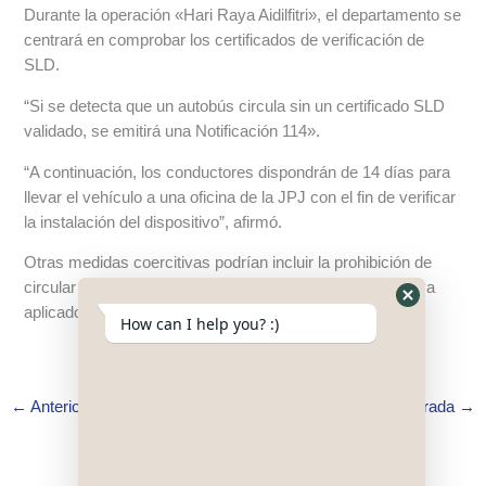
Durante la operación «Hari Raya Aidilfitri», el departamento se
centrará en comprobar los certificados de verificación de
SLD.
“Si se detecta que un autobús circula sin un certificado SLD
validado, se emitirá una Notificación 114».
“A continuación, los conductores dispondrán de 14 días para
llevar el vehículo a una oficina de la JPJ con el fin de verificar
la instalación del dispositivo”, afirmó.
Otras medidas coercitivas podrían incluir la prohibición de
circular por la vía pública una vez que la fase final se haya
aplicado plenamente.
Hide
How can I help you? :)
WhatsApp
Form
←
Anterior Entrada
Siguiente Entrada
→