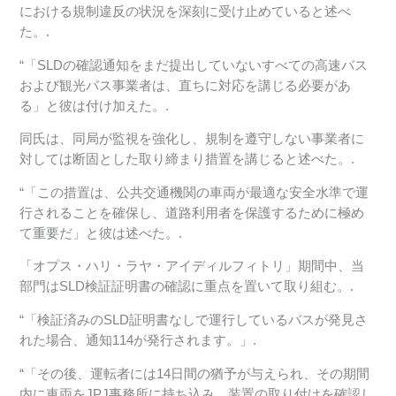
における規制違反の状況を深刻に受け止めていると述べ
た。.
“「SLDの確認通知をまだ提出していないすべての高速バス
および観光バス事業者は、直ちに対応を講じる必要があ
る」と彼は付け加えた。.
同氏は、同局が監視を強化し、規制を遵守しない事業者に
対しては断固とした取り締まり措置を講じると述べた。.
“「この措置は、公共交通機関の車両が最適な安全水準で運
行されることを確保し、道路利用者を保護するために極め
て重要だ」と彼は述べた。.
「オプス・ハリ・ラヤ・アイディルフィトリ」期間中、当
部門はSLD検証証明書の確認に重点を置いて取り組む。.
“「検証済みのSLD証明書なしで運行しているバスが発見さ
れた場合、通知114が発行されます。」.
“「その後、運転者には14日間の猶予が与えられ、その期間
内に車両をJPJ事務所に持ち込み、装置の取り付けを確認し