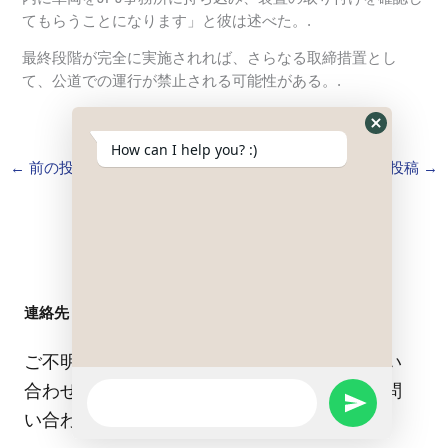
てもらうことになります」と彼は述べた。.
最終段階が完全に実施されれば、さらなる取締措置とし
て、公道での運行が禁止される可能性がある。.
Hide
How can I help you? :)
WhatsApp
←
前の投稿
次の投稿
→
Form
連絡先
ご不明な点がございましたら、お気軽にお問い
合わせください。どんなことでもお気軽にお問
WhatsApp
SEND
Message
い合わせください。.