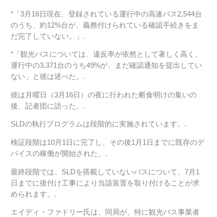
“「3月16日現在、登録されている運行中の高速バス2,544台
のうち、約12%台が、義務付けられている確認手続きをま
だ完了していない。」.
“「観光バスについては、違反率が依然として著しく高く、
運行中の3,371台のうち49%が、まだ確認通知を提出してい
ない」と彼は述べた。.
彼は月曜日（3月16日）の夜に行われた断食明けの集いの
後、記者団に語った。.
SLDの執行プログラムは段階的に実施されています。.
検証段階は10月1日に完了し、その後1月1日までに既存のデ
バイスの稼働が開始された。.
最終段階では、SLDを搭載していないバスについて、7月1
日までに後付け工事により当該装置を取り付けることが求
められます。.
エイディ・ファドリー氏は、同局が、特に観光バス事業者