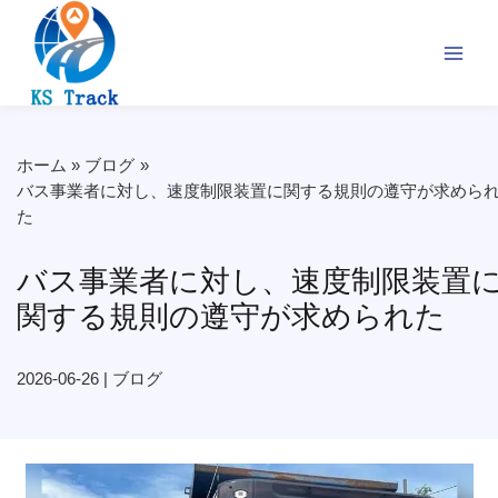
内
容
を
ス
キ
ッ
プ
ホーム
ブログ
バス事業者に対し、速度制限装置に関する規則の遵守が求めら
た
バス事業者に対し、速度制限装置
関する規則の遵守が求められた
2026-06-26
|
ブログ