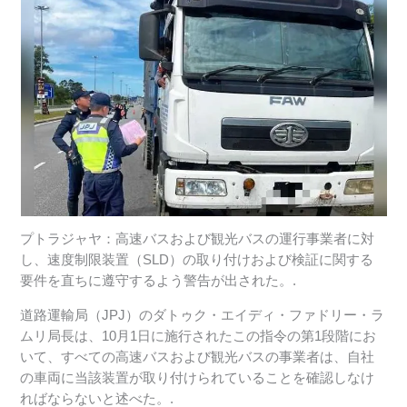
プトラジャヤ：高速バスおよび観光バスの運行事業者に対
し、速度制限装置（SLD）の取り付けおよび検証に関する
要件を直ちに遵守するよう警告が出された。.
道路運輸局（JPJ）のダトゥク・エイディ・ファドリー・ラ
ムリ局長は、10月1日に施行されたこの指令の第1段階にお
いて、すべての高速バスおよび観光バスの事業者は、自社
の車両に当該装置が取り付けられていることを確認しなけ
ればならないと述べた。.