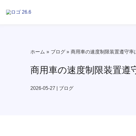
内
容
を
ス
キ
ッ
プ
ホーム
ブログ
商用車の速度制限装置遵守率は
商用車の速度制限装置遵守
2026-05-27
|
ブログ