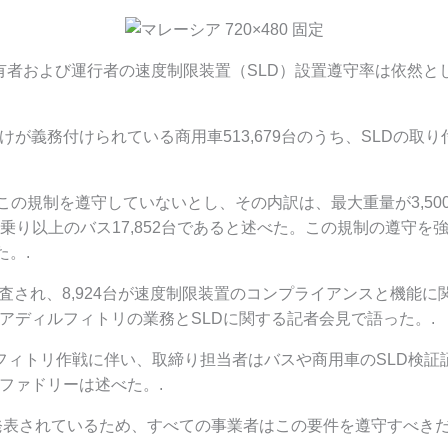
所有者および運行者の速度制限装置（SLD）設置遵守率は依然として
義務付けられている商用車513,679台のうち、SLDの取り付け
だこの規制を遵守していないとし、その内訳は、最大重量が3,500
乗り以上のバス17,852台であると述べた。この規制の遵守を強化す
た。.
が検査され、8,924台が速度制限装置のコンプライアンスと機能
アディルフィトリの業務とSLDに関する記者会見で語った。.
フィトリ作戦に伴い、取締り担当者はバスや商用車のSLD検証
ファドリーは述べた。.
が発表されているため、すべての事業者はこの要件を遵守すべきだ