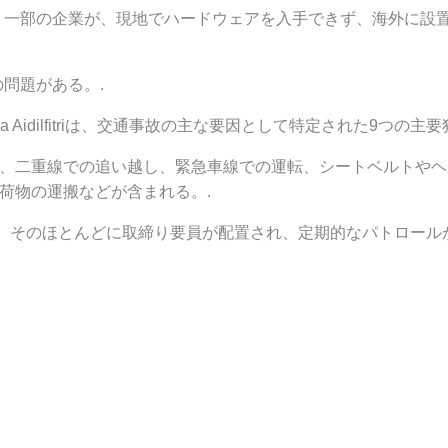
、一部の企業が、現地でハードウェアを入手できず、海外に設
問題がある。.
i Raya Aidilfitriは、交通事故の主な要因として特定された9
、二重線での追い越し、緊急車線での運転、シートベルトやヘ
荷物の運搬などが含まれる。.
れ、そのほとんどに取締り要員が配置され、定期的なパトロールが