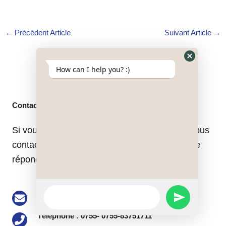
←
Précédent Article
Suivant Article
→
Hide
How can I help you? :)
WhatsApp
Form
Contact
Si vous avez des questions, n'hésitez pas à nous
contacter. Notre personnel se fera un plaisir de
répondre à vos questions.
WhatsApp
Email: buke@keson-gps.com
SEND
Message
Téléphone : 0755- 0755-83751711
WHATSAPP