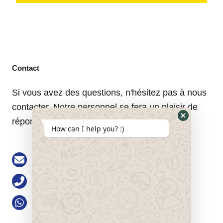
Contact
Si vous avez des questions, n'hésitez pas à nous
contacter. Notre personnel se fera un plaisir de
répondre à vos questions.
Hide
How can I help you? :)
WhatsApp
Form
Email: buke@keson-gps.com
Téléphone : 0755- 0755-83751711
WhatsApp : +86 13713991777
Adresse : No. 2101, 21/F, Bolong Building,