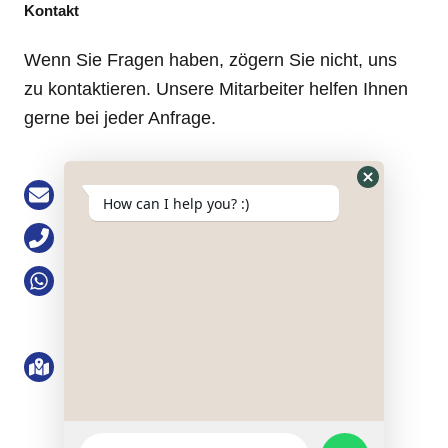
Kontakt
Wenn Sie Fragen haben, zögern Sie nicht, uns
zu kontaktieren. Unsere Mitarbeiter helfen Ihnen
gerne bei jeder Anfrage.
Email: buke@keson-gps.com
Hide
How can I help you? :)
WhatsApp
Telefon: 0755-83751711
Form
WhatsApp: +86 13713991777
Anschrift: Nr. 2101, 21/F, Bolong Building,
Qingshuihe 1st Road, Qingshuihe Street,
Luohu District, Shenzhen, Guangdong
Province, VRC
WhatsApp