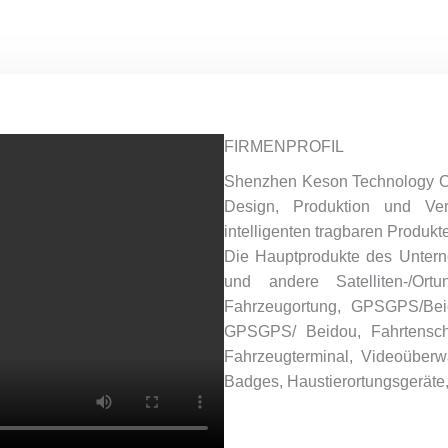
FIRMENPROFIL
Shenzhen Keson Technology Co
Design, Produktion und Ver
intelligenten tragbaren Produk
Die Hauptprodukte des Unte
und andere Satelliten-/Ort
Fahrzeugortung, GPSGPS/Beido
GPSGPS/ Beidou, Fahrtenschr
Fahrzeugterminal, Videoüberw
Badges, Haustierortungsgeräte, 