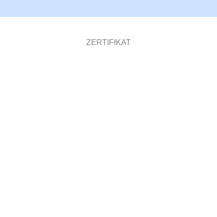
ZERTIFIKAT
60
300
Dienstprogramm
Software
Modell-Patente
Urheberrechte