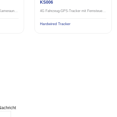
KS006
4G Fahrzeug GPs Tracker mit Kameraunterstützung
4G Fahrzeug-GPS-Tracker mit Fernsteuerung Alarmanlage
Hardwired Tracker
Nachricht