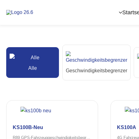
Zum
Inhalt
Startse
springen
Alle
Geschwindigkeitsbegrenzer
KS100B-Neu
KS100A
R89 GPS-Fahrzeuggeschwindigkeitsbegrenzer mit LED-Anzeige und Datenaufzeichnung