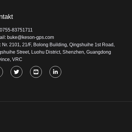
ntakt
: 0755-83751711
ail: buke@keson-gps.com
 Nr. 2101, 21/F, Bolong Building, Qingshuihe 1st Road,
gshuihe Street, Luohu District, Shenzhen, Guangdong
vince, VRC