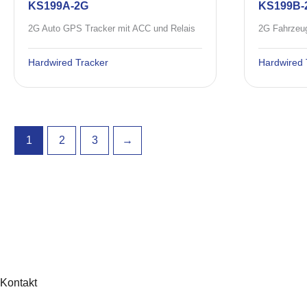
KS199A-2G
KS199B-
2G Auto GPS Tracker mit ACC und Relais
Hardwired Tracker
Hardwired 
1
2
3
→
Kontakt