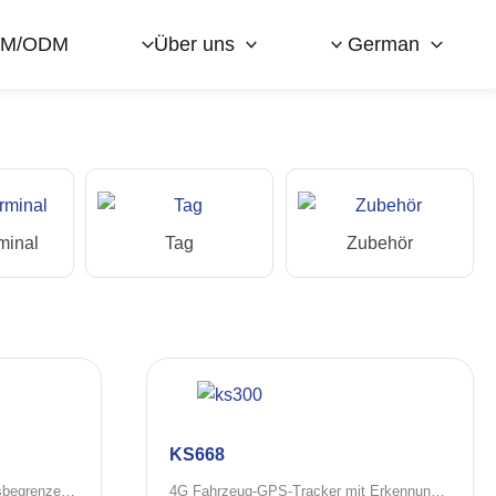
M/ODM
Über uns
German
minal
Tag
Zubehör
KS668
GPS-Fahrzeuggeschwindigkeitsbegrenzer mit Offline-Betrieb und IR-Fernbedienung
4G Fahrzeug-GPS-Tracker mit Erkennung von Kraftstoff, Temperatur und Türstatus