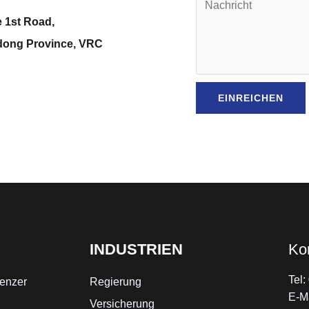
e 1st Road,
gdong Province, VRC
EINREICHEN
INDUSTRIEN
Ko
Tel
enzer
Regierung
E-M
Versicherung