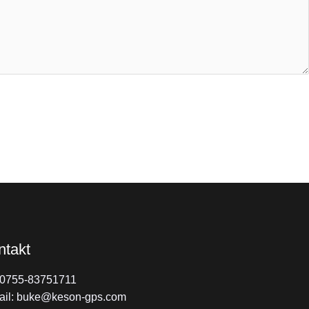
ntakt
: 0755-83751711
ail: buke@keson-gps.com