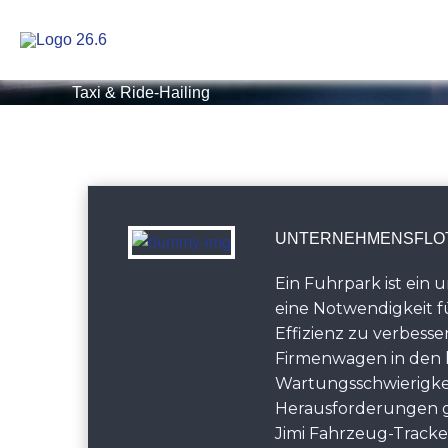
Zum
Inhalt
springen
Taxi & Ride-Hailing
UNTERNEHMENSFLO
Ein Fuhrpark ist ein 
eine Notwendigkeit f
Effizienz zu verbes
Firmenwagen in den 
Wartungsschwierigke
Herausforderungen ge
Jimi Fahrzeug-Tracke