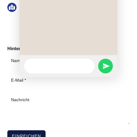
Form
Qingshuihe 1st Road, Qingshuihe Street,
Luohu District, Shenzhen, Guangdong
Province, VRC
Hinterlassen Sie eine Nachricht
WhatsApp
SEND
Message
WHATSAPP
MESSAGE
EINREICHEN