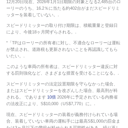
12月20日現在、2026年1月1日期限の対象となる2,485台のロ
ーリーのうち、16.2％に当たる約402台がまだスピードリミ
ッターを装着していない。.
スピードリミッターの取り付け期限は、積載重量と登録日
により、今後18ヶ月間ずらされる。.
“「TPはローリーの所有者に対し、不適合なローリーは運転
が禁止され、道路税も更新されないことを再認識してもら
いたい。.
このような車両の所有者は、スピードリミッター違反に対
する罰則強化など、さまざまな措置を受けることになる。.
スピードリミッターの法定設置期限を守らなかった場合、
またはスピードリミッターを改ざんした場合、最高刑が科
される。
であります
10倍
2026年に予定されている内務省
の法改正により、S$10,000（US$7,770）に。.
現在、スピードリミッターの装着が義務付けられている場
合、装着していない車両の運転手には最高S$1,000の罰金ま
たは3ヶ月以下の懲役が科せられる可能性がある。繰り返し