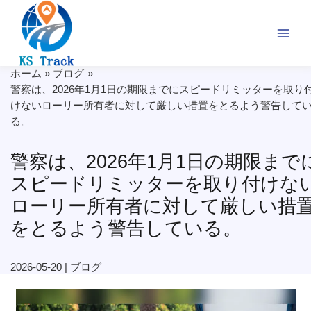
内
容
を
ス
キ
ホーム
ブログ
ッ
警察は、2026年1月1日の期限までにスピードリミッターを取り
プ
けないローリー所有者に対して厳しい措置をとるよう警告して
る。
警察は、2026年1月1日の期限まで
スピードリミッターを取り付けな
ローリー所有者に対して厳しい措
をとるよう警告している。
2026-05-20
|
ブログ