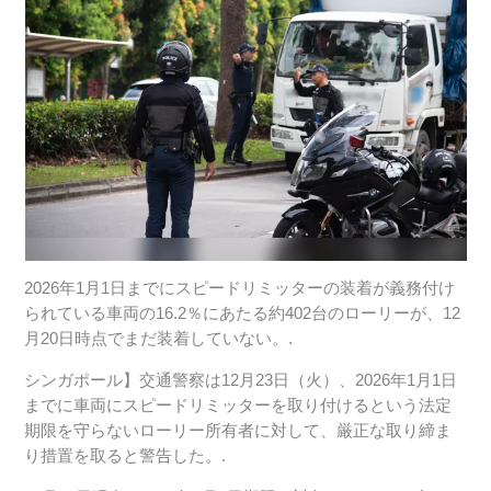
2026年1月1日までにスピードリミッターの装着が義務付け
られている車両の16.2％にあたる約402台のローリーが、12
月20日時点でまだ装着していない。.
シンガポール】交通警察は12月23日（火）、2026年1月1日
までに車両にスピードリミッターを取り付けるという法定
期限を守らないローリー所有者に対して、厳正な取り締ま
り措置を取ると警告した。.