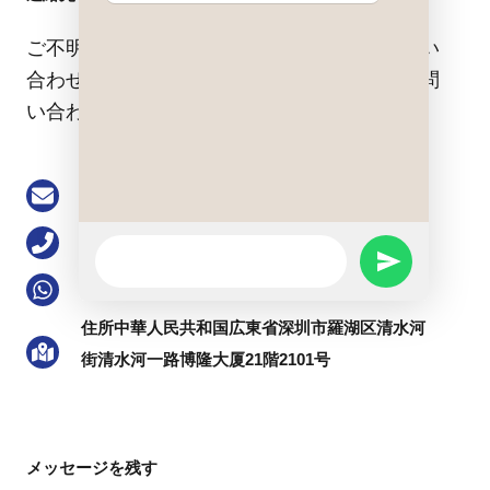
Form
ご不明な点がございましたら、お気軽にお問い
合わせください。どんなことでもお気軽にお問
い合わせください。.
Email: buke@keson-gps.com
電話番号0755-83751711
WhatsApp
SEND
Message
WhatsApp+86 13713991777
WHATSAPP
住所中華人民共和国広東省深圳市羅湖区清水河
街清水河一路博隆大厦21階2101号
MESSAGE
メッセージを残す