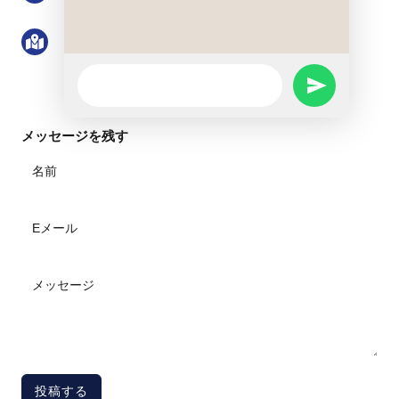
住所中華人民共和国広東省深圳市羅湖区清水河
街清水河一路博隆大厦21階2101号
WhatsApp
SEND
Message
WHATSAPP
メッセージを残す
MESSAGE
投稿する