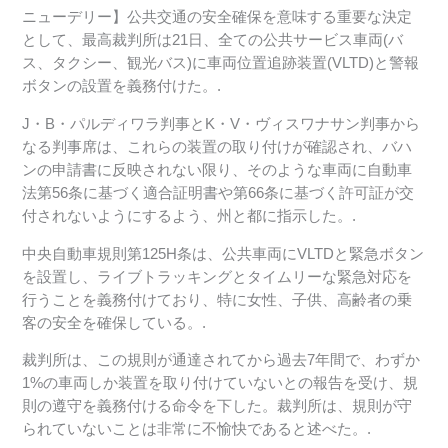
ニューデリー】公共交通の安全確保を意味する重要な決定
として、最高裁判所は21日、全ての公共サービス車両(バ
ス、タクシー、観光バス)に車両位置追跡装置(VLTD)と警報
ボタンの設置を義務付けた。.
J・B・パルディワラ判事とK・V・ヴィスワナサン判事から
なる判事席は、これらの装置の取り付けが確認され、バハ
ンの申請書に反映されない限り、そのような車両に自動車
法第56条に基づく適合証明書や第66条に基づく許可証が交
付されないようにするよう、州と都に指示した。.
中央自動車規則第125H条は、公共車両にVLTDと緊急ボタン
を設置し、ライブトラッキングとタイムリーな緊急対応を
行うことを義務付けており、特に女性、子供、高齢者の乗
客の安全を確保している。.
裁判所は、この規則が通達されてから過去7年間で、わずか
1%の車両しか装置を取り付けていないとの報告を受け、規
則の遵守を義務付ける命令を下した。裁判所は、規則が守
られていないことは非常に不愉快であると述べた。.