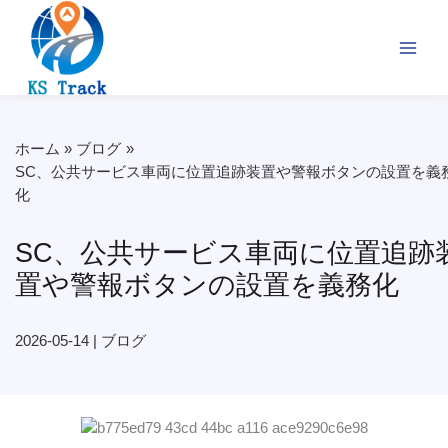
内
容
を
ス
キ
ッ
プ
ホーム
ブログ
SC、公共サービス車両に位置追跡装置や警報ボタンの設置を義
化
SC、公共サービス車両に位置追跡
置や警報ボタンの設置を義務化
2026-05-14
|
ブログ