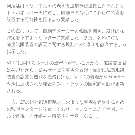
同法廷はまた、中央を代表する追加事務総長ビクラムジッ
ト・バネルジー氏に対し、自動車製造時にこれらの装置を
設置する可能性を探るよう要請した。.
この点について、自動車メーカーと会議を開き、最終的な
決定を下すようセンターに要請した。また、各州に対し、
速度制限装置の設置に関する規則118の遵守を徹底するよう
指示した。.
VLTDに関するルールの遵守率が低いことから、道路交通省
は4月1日から、公共サービス車両の登録・更新に位置追跡
装置の設置と機能を義務付けた。VLTDの装着がVahanポー
タルに反映された場合のみ、トラックの国家許可証が更新
される。.
一方、27の州と都道府県がこのような車両を追跡するため
の監視センターを設置しており、センターは近く全国レベ
ルで監視する仕組みを構築する予定である。.