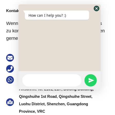
Kontakt
Hide
How can I help you? :)
WhatsApp
Wenn Sie Fragen haben, zögern Sie nicht, uns
Form
zu kontaktieren. Unsere Mitarbeiter helfen Ihnen
gerne bei jeder Anfrage.
Email: buke@keson-gps.com
Telefon: 0755-83751711
WhatsApp
WhatsApp: +86 13713991777
SEND
Message
Anschrift: Nr. 2101, 21/F, Bolong Building,
WHATSAPP
Qingshuihe 1st Road, Qingshuihe Street,
Luohu District, Shenzhen, Guangdong
MESSAGE
Province, VRC