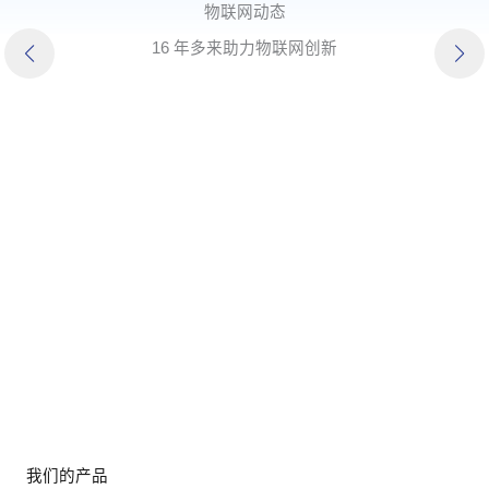
全栈锻造
全栈锻造
物联网动态
IP 堡垒
IP 堡垒
从代码到电路的全栈专业知识
从代码到电路的全栈专业知识
获得 40 多项软件版权和专利
获得 40 多项软件版权和专利
16 年多来助力物联网创新
我们的产品