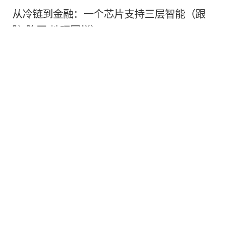
从冷链到金融：一个芯片支持三层智能（跟
踪-胎压-地理围栏）。.
更多信息
工业
汽车限速器