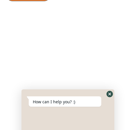
Hide
How can I help you? :)
WhatsApp
Form