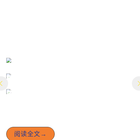
世界领先
车速限制器
通过智能速度控制实现安全驾驶
实时速度监测 精确数据记录
安装简便，设计耐用，符合全球
标准
阅读全文→