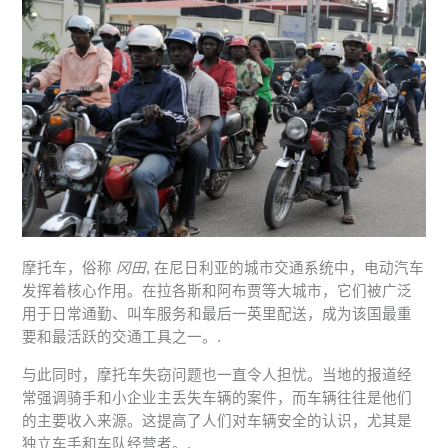
摩托车，俗称
冈田
, 在尼日利亚的城市交通系统中，电动汽车
发挥着核心作用。在拉各斯和阿布贾等大城市，它们被广泛
用于日常通勤、叫车服务和最后一英里配送，成为该国最重
要和最活跃的交通工具之一。.
与此同时，摩托车失窃问题也一直令人担忧。当地的报道经
常强调骑手和小企业主丢失车辆的案件，而车辆往往是他们
的主要收入来源。这提高了人们对车辆安全的认识，尤其是
独立车手和车队经营者。.