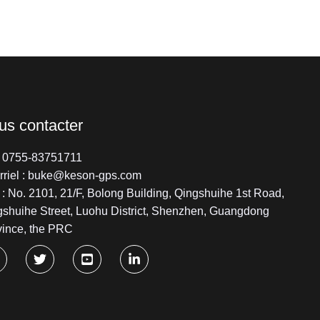
us contacter
 : 0755-83751711
rriel : buke@keson-gps.com
: No. 2101, 21/F, Bolong Building, Qingshuihe 1st Road,
gshuihe Street, Luohu District, Shenzhen, Guangdong
vince, the PRC