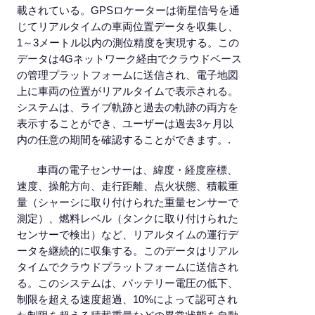
載されている。GPSロケーターは衛星信号を通
じてリアルタイムの車両位置データを収集し、
1～3メートル以内の測位精度を実現する。この
データは4Gネットワーク経由でクラウドベース
の管理プラットフォームに送信され、電子地図
上に車両の位置がリアルタイムで表示される。
システムは、ライブ軌跡と過去の軌跡の両方を
表示することができ、ユーザーは過去3ヶ月以
内の任意の期間を確認することができます。.
車両の電子センサーは、緯度・経度座標、
速度、操舵方向、走行距離、点火状態、積載重
量（シャーシに取り付けられた重量センサーで
測定）、燃料レベル（タンクに取り付けられた
センサーで検出）など、リアルタイムの運行デ
ータを継続的に収集する。このデータはリアル
タイムでクラウドプラットフォームに送信され
る。このシステムは、バッテリー電圧の低下、
制限を超える速度超過、10%によって認可され