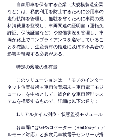
自家用車を保有する企業（大規模製造企業
など）は、私的利用を防止するために公用車の
走行軌跡を管理し、無駄を省くために車両の燃
料消費量を監視し、車両関連の証明書（運転免
許証、保険証書など）や整備状況を管理し、車
両が路上でコンプライアンスを遵守しているこ
とを確認し、生産資材の輸送に及ぼす不具合の
影響を軽減する必要がある。.
特定の溶液の含有量
このソリューションは、「モノのインター
ネット位置技術＋車両位置端末＋車両電子モジ
ュール」を中核として、総合的な車両管理シス
テムを構築するもので、詳細は以下の通り：
1.リアルタイム測位・状態監視モジュール
各車両にはGPSロケーター（BeiDouデュア
ルモード対応）と多次元車載電子センサーが搭