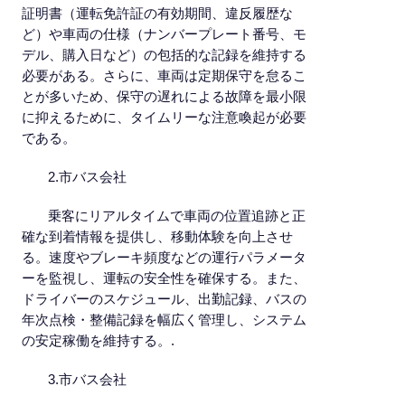
証明書（運転免許証の有効期間、違反履歴な
ど）や車両の仕様（ナンバープレート番号、モ
デル、購入日など）の包括的な記録を維持する
必要がある。さらに、車両は定期保守を怠るこ
とが多いため、保守の遅れによる故障を最小限
に抑えるために、タイムリーな注意喚起が必要
である。
2.市バス会社
乗客にリアルタイムで車両の位置追跡と正
確な到着情報を提供し、移動体験を向上させ
る。速度やブレーキ頻度などの運行パラメータ
ーを監視し、運転の安全性を確保する。また、
ドライバーのスケジュール、出勤記録、バスの
年次点検・整備記録を幅広く管理し、システム
の安定稼働を維持する。.
3.市バス会社