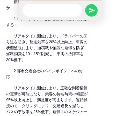
顧客にとってどのような問題が解決された
WhatsApp
か
SEND
Message
1.ロジスティクスと輸送企業の痛みに対処
WHATSAPP
する：
リアルタイム測位により、ドライバーの回
MESSAGE
り道を防ぎ、配送効率を20%以上向上。車両の
状態監視により、過積載や無謀な運転を防ぎ、
燃料消費を10～15%削減し、車両の故障率を
30%低下。.
2.都市交通会社のペインポイントへの対
応：
リアルタイム測位により、正確な到着情報
の更新が可能になり、乗客の待ち時間の精度が
95%以上向上し、満足度が高まります。運転状
況のモニタリングにより、交通違反を減らし、
バスの事故率を25%低下。運転手のスケジュー