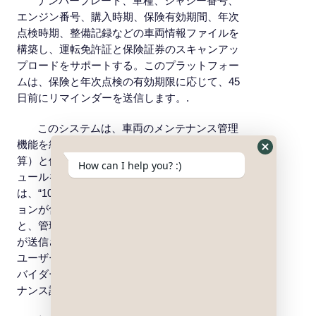
ナンバープレート、車種、シャシー番号、
エンジン番号、購入時期、保険有効期間、年次
点検時期、整備記録などの車両情報ファイルを
構築し、運転免許証と保険証券のスキャンアッ
プロードをサポートする。このプラットフォー
ムは、保険と年次点検の有効期限に応じて、45
日前にリマインダーを送信します。.
このシステムは、車両のメンテナンス管理
機能を統合し、走行距離（GPSトラッカーで計
Hide
算）と使用期間に基づいてメンテナンススケジ
How can I help you? :)
WhatsApp
ュールを自動的に作成します。スケジュールに
Form
は、“10,000km毎 ”や “毎月点検 ”などのオプシ
ョンが含まれます。スケジュールが作成される
と、管理者とドライバーの両方にリマインダー
が送信されます。メンテナンスタスク完了後、
ユーザーはサービス項目、費用、サービスプロ
バイダーなどの詳細を入力し、包括的なメンテ
ナンス記録を作成することができます。.