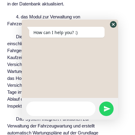
in der Datenbank aktualisiert.
4. das Modul zur Verwaltung von
Fahrzeuginformationen
Hide
How can I help you? :)
WhatsApp
Die Fahrzeuginformationsdatei wird erstellt,
Form
einschließlich Kennzeichen, Modell,
Fahrgestellnummer, Motornummer,
Kaufzeitpunkt, Gültigkeitsdauer der
Versicherung, jährliche Inspektion,
Wartungsaufzeichnungen usw., und unterstützt
das Hochladen von Führerschein und
Versicherungspolice. Die Plattform sendet 45
Tage im Voraus Erinnerungen entsprechend dem
Ablauf der Versicherung und der jährlichen
WhatsApp
Inspektion.
SEND
Message
Das System integriert Funktionen zur
WHATSAPP
Verwaltung der Fahrzeugwartung und erstellt
automatisch Wartungspläne auf der Grundlage