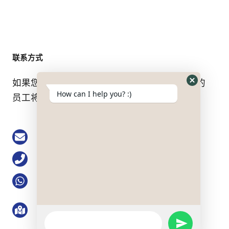
联系方式
如果您有任何问题，请随时与我们联系。我们的
Hide
How can I help you? :)
员工将竭诚为您服务。.
WhatsApp
Form
Email: buke@keson-gps.com
电话0755-83751711
WhatsApp：+86 13713991777
地址：中国广东省深圳市罗湖区清水河街道清水
河一路博隆大厦 21 楼 2101 号
WhatsApp
SEND
Message