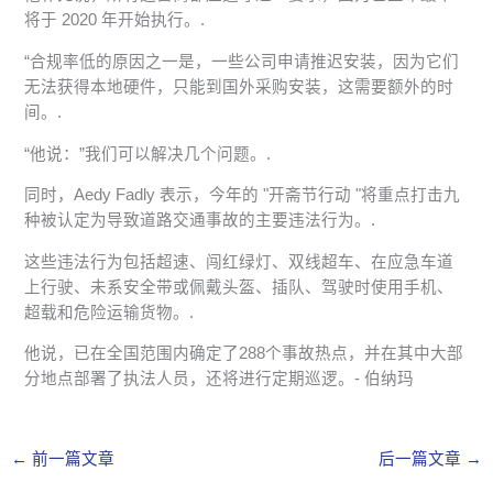
将于 2020 年开始执行。.
“合规率低的原因之一是，一些公司申请推迟安装，因为它们
无法获得本地硬件，只能到国外采购安装，这需要额外的时
间。.
“他说：”我们可以解决几个问题。.
同时，Aedy Fadly 表示，今年的 "开斋节行动 "将重点打击九
种被认定为导致道路交通事故的主要违法行为。.
这些违法行为包括超速、闯红绿灯、双线超车、在应急车道
上行驶、未系安全带或佩戴头盔、插队、驾驶时使用手机、
超载和危险运输货物。.
他说，已在全国范围内确定了288个事故热点，并在其中大部
分地点部署了执法人员，还将进行定期巡逻。- 伯纳玛
←
前一篇文章
后一篇文章
→