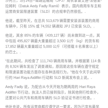
沙阿兰，3月14日--道路运输局（JPJ）局长拿督艾迪-法德里-
拉姆利（Datuk Aedy Fadly Ramli）表示，国内商用车车主和
运营商安装限速装置（SLD）的合规率仍然很低。.
他说，截至昨天，在总共 513,679 辆需要安装该装置的商用
车辆中，只有 15% 或 74,552 辆通知 JPJ 已安装 SLD。.
他说，其余 85% 的车辆（439,127 辆）尚未做到这一点，其
中包括 495,827 辆最大重量超过 3,500 公斤（kg）的货车和
17,852 辆最大重量超过 5,000 公斤（可搭载 8 名乘客以上）
的巴士。.
“在此期间，共检查了 111,743 辆商用车辆，并根据第 114 条
向 8,924 辆车发出了调查通知，原因是这些车辆在遵守规定
和限速装置功能方面存在各种违规行为，”他在今天于此间举
行的 Hari Raya Aidilfitri 行动和 SLD 新闻发布会上说。.
Aedy Fadly 说，为配合从今天开始为期两周的 Hari Raya
Aidilfitri 节行动，执法人员已接到指示，除其他例行检查外，
还要对公共汽车和商用车辆的 SLD 验证证书进行检查。.
他补充说，所有运营商都应遵守这一要求，因为已宣布最早