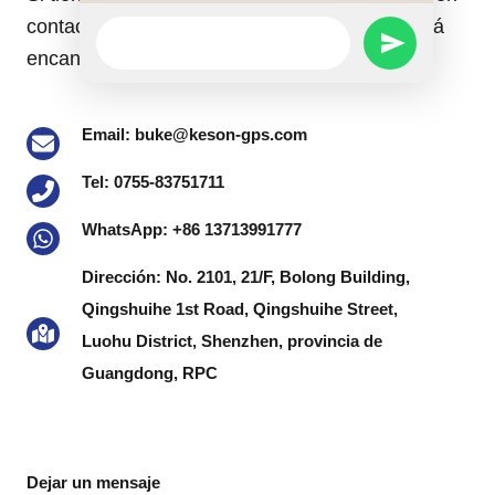
contacto con nosotros. Nuestro personal estará
WhatsApp
SEND
Message
encantado de atenderle.
WHATSAPP
Email: buke@keson-gps.com
MESSAGE
Tel: 0755-83751711
WhatsApp: +86 13713991777
Dirección: No. 2101, 21/F, Bolong Building,
Qingshuihe 1st Road, Qingshuihe Street,
Luohu District, Shenzhen, provincia de
Guangdong, RPC
Dejar un mensaje