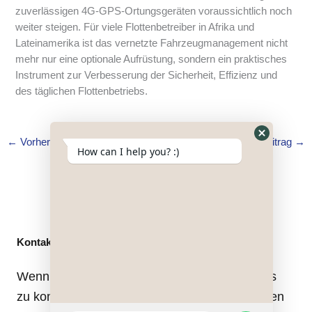
zuverlässigen 4G-GPS-Ortungsgeräten voraussichtlich noch
weiter steigen. Für viele Flottenbetreiber in Afrika und
Lateinamerika ist das vernetzte Fahrzeugmanagement nicht
mehr nur eine optionale Aufrüstung, sondern ein praktisches
Instrument zur Verbesserung der Sicherheit, Effizienz und
des täglichen Flottenbetriebs.
←
Vorheriger Beitrag
Nächster Beitrag
→
Hide
How can I help you? :)
WhatsApp
Form
Kontakt
Wenn Sie Fragen haben, zögern Sie nicht, uns
zu kontaktieren. Unsere Mitarbeiter helfen Ihnen