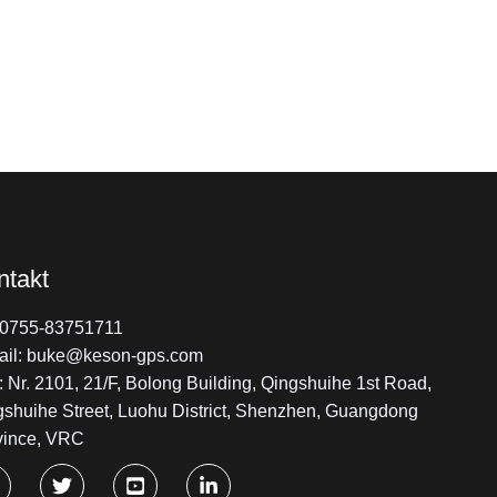
ntakt
: 0755-83751711
ail: buke@keson-gps.com
 Nr. 2101, 21/F, Bolong Building, Qingshuihe 1st Road,
gshuihe Street, Luohu District, Shenzhen, Guangdong
vince, VRC