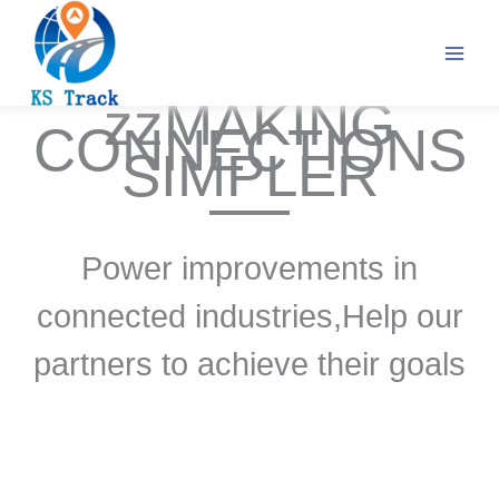
Skip
to
content
zzMAKING
CONNECTIONS
SIMPLER
Power improvements in
connected industries,Help our
partners to achieve their goals